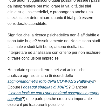
I due autori suggeriscono quali possano essere i passi
da intraprendere per migliorare la validità dei trial
clinici sugli psichedelici, e propongono anche una
checklist per determinare quanto il trial può essere
considerato attendibile.
Significa che la ricerca psichedelica non è affidabile e
sono tutte bugie? Assolutamente no. Non ci sono studi
fatti male e studi fatti bene, ci sono risultati da
interpretare ed analizzare con criterio per non rischiare
di trarre conclusioni imprecise.
Ho parlato spesso di errori nei vari articoli che
analizzo ogni settimana (ti ricordi dello
sfigmomanometro rotto della COMPASS Pathways
?
Oppure i
dosaggi sbagliati di MAPS
? O ancora
l
’Usona Institute con i suoi pazienti assegnati a gruppi
sbagliati
?) e ne parlo perché credo sia importante
essere il più trasparenti possibile.