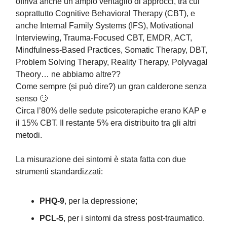
offriva anche un ampio ventaglio di approcci, tra cui
soprattutto Cognitive Behavioral Therapy (CBT), e
anche Internal Family Systems (IFS), Motivational
Interviewing, Trauma-Focused CBT, EMDR, ACT,
Mindfulness-Based Practices, Somatic Therapy, DBT,
Problem Solving Therapy, Reality Therapy, Polyvagal
Theory… ne abbiamo altre??
Come sempre (si può dire?) un gran calderone senza
senso 🙄
Circa l’80% delle sedute psicoterapiche erano KAP e
il 15% CBT. Il restante 5% era distribuito tra gli altri
metodi.
La misurazione dei sintomi è stata fatta con due
strumenti standardizzati:
PHQ-9
, per la depressione;
PCL-5
, per i sintomi da stress post-traumatico.