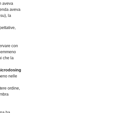
on aveva
zienda aveva
su), la
ettative,
ervare con
o nemmeno
i che la
microdosing
meno nelle
tere ordine,
embra
ina ha