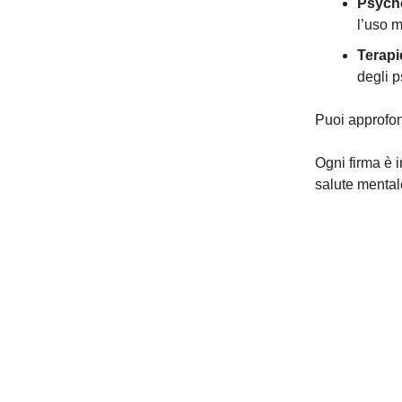
Psych
l’uso m
Terapie
degli p
Puoi approfon
Ogni firma è 
salute mentale