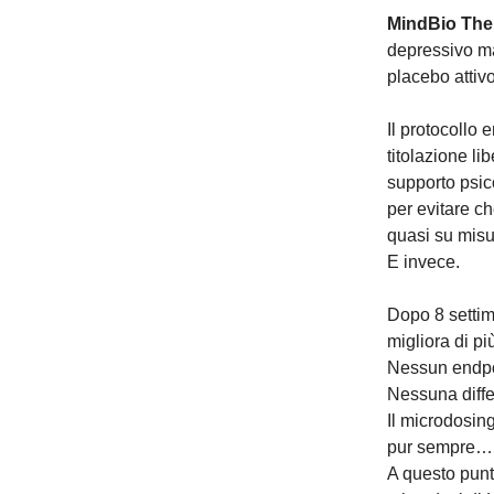
MindBio The
depressivo ma
placebo attivo
Il protocollo 
titolazione li
supporto psico
per evitare c
quasi su misur
E invece.
Dopo 8 settim
migliora di pi
Nessun endpo
Nessuna diffe
Il microdosing
pur sempre… 
A questo pun