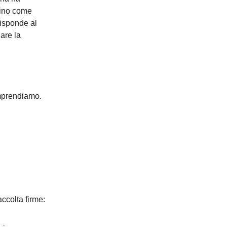
ccino come
risponde al
are la
omprendiamo.
accolta firme: