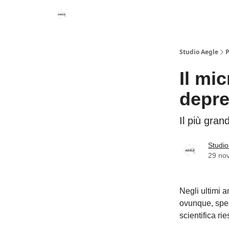
Studio Aegle
P
Il mi
depre
Il più gra
Studio
29 no
Negli ultimi a
ovunque, spes
scientifica ri