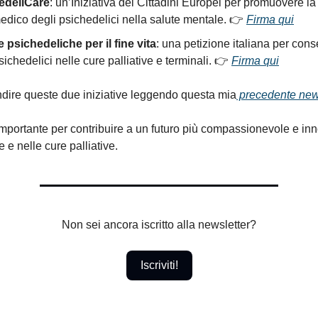
edeliCare
: un’Iniziativa dei Cittadini Europei per promuovere la
edico degli psichedelici nella salute mentale. 👉
Firma qui
 psichedeliche per il fine vita
: una petizione italiana per cons
sichedelici nelle cure palliative e terminali. 👉
Firma qui
dire queste due iniziative leggendo questa mia
precedente news
importante per contribuire a un futuro più compassionevole e inn
 e nelle cure palliative.
Non sei ancora iscritto alla newsletter?
Iscriviti!