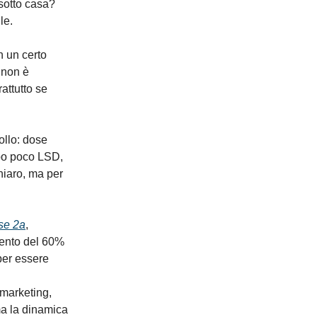
sotto casa?
le.
n un certo
 non è
attutto se
ollo: dose
ppo poco LSD,
chiaro, ma per
ase 2a
,
mento del 60%
 per essere
 marketing,
 ma la dinamica