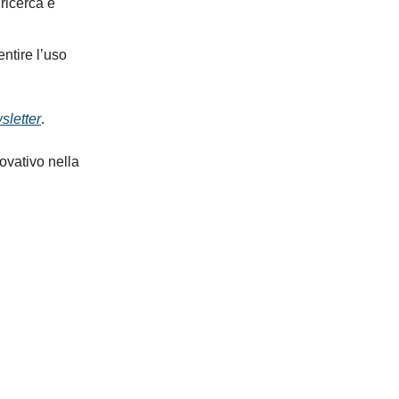
 ricerca e
entire l’uso
letter
.
ovativo nella