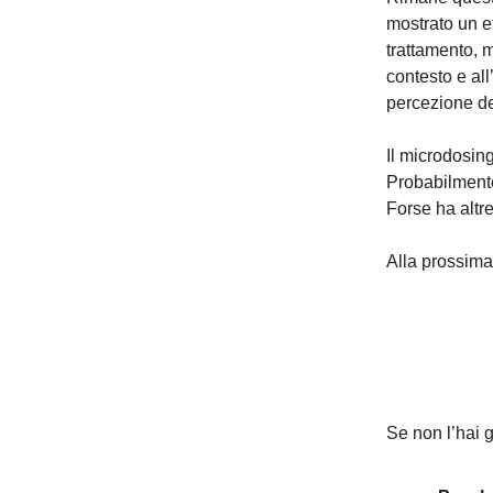
mostrato un ef
trattamento, 
contesto e all
percezione de
Il microdosing
Probabilmente
Forse ha altr
Alla prossim
Se non l’hai g