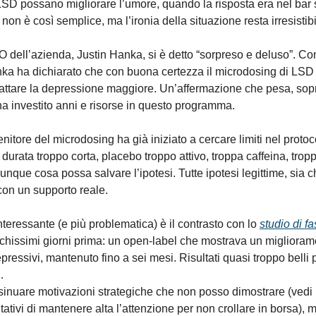
LSD possano migliorare l’umore, quando la risposta era nel bar 
on è così semplice, ma l’ironia della situazione resta irresistibi
 dell’azienda, Justin Hanka, si è detto “sorpreso e deluso”. Co
ka ha dichiarato che con buona certezza il microdosing di LSD
trattare la depressione maggiore. Un’affermazione che pesa, sopr
 ha investito anni e risorse in questo programma.
itore del microdosing ha già iniziato a cercare limiti nel protoc
 durata troppo corta, placebo troppo attivo, troppa caffeina, tro
unque cosa possa salvare l’ipotesi. Tutte ipotesi legittime, sia 
on un supporto reale.
nteressante (e più problematica) è il contrasto con lo
studio di f
chissimi giorni prima: un open-label che mostrava un migliora
pressivi, mantenuto fino a sei mesi. Risultati quasi troppo belli
…
sinuare motivazioni strategiche che non posso dimostrare (vedi
entativi di mantenere alta l’attenzione per non crollare in borsa),