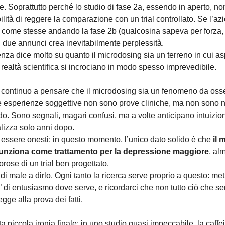
re. Soprattutto perché lo studio di fase 2a, essendo in aperto, n
ilità di reggere la comparazione con un trial controllato. Se l’a
i come stesse andando la fase 2b (qualcosina sapeva per forza, 
 i due annunci crea inevitabilmente perplessità.
za dice molto su quanto il microdosing sia un terreno in cui asp
realtà scientifica si incrociano in modo spesso imprevedibile.
 continuo a pensare che il microdosing sia un fenomeno da oss
Le esperienze soggettive non sono prove cliniche, ma non son
do. Sono segnali, magari confusi, ma a volte anticipano intuizion
lizza solo anni dopo.
essere onesti: in questo momento, l’unico dato solido è che
il 
unziona come trattamento per la depressione maggiore
, al
orose di un trial ben progettato.
di male a dirlo. Ogni tanto la ricerca serve proprio a questo: met
o’ di entusiasmo dove serve, e ricordarci che non tutto ciò che s
gge alla prova dei fatti.
 piccola ironia finale: in uno studio quasi impeccabile, la caffe