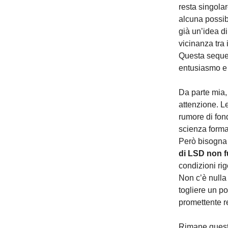
resta singola
alcuna possib
già un’idea d
vicinanza tra
Questa sequen
entusiasmo e 
Da parte mia,
attenzione. 
rumore di fon
scienza forma
Però bisogna 
di LSD non f
condizioni rig
Non c’è nulla 
togliere un p
promettente re
Rimane questa