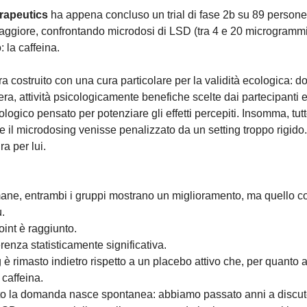
rapeutics
ha appena concluso un trial di fase 2b su 89 persone
ggiore, confrontando microdosi di LSD (tra 4 e 20 microgramm
: la caffeina.
era costruito con una cura particolare per la validità ecologica: 
bera, attività psicologicamente benefiche scelte dai partecipanti 
logico pensato per potenziare gli effetti percepiti. Insomma, tutt
he il microdosing venisse penalizzato da un setting troppo rigido
a per lui.
ane, entrambi i gruppi mostrano un miglioramento, ma quello co
ù.
int è raggiunto.
renza statisticamente significativa.
 è rimasto indietro rispetto a un placebo attivo che, per quanto at
caffeina.
to la domanda nasce spontanea: abbiamo passato anni a discut