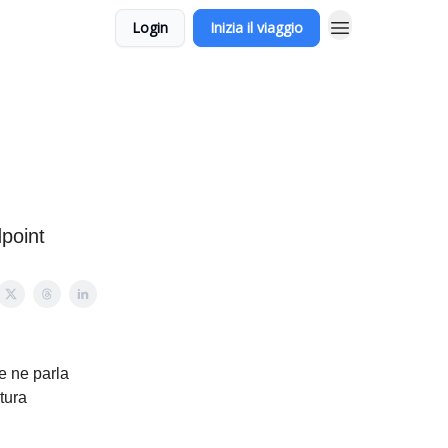
Login
Inizia il viaggio
dpoint
se ne parla
tura