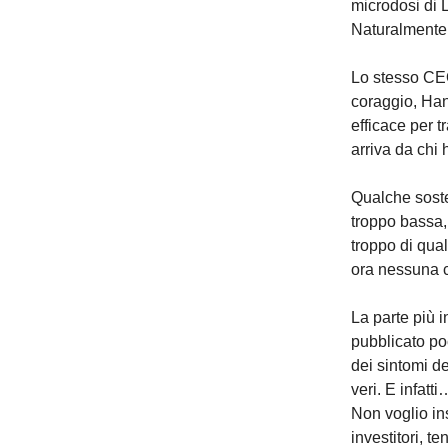
microdosi di 
Naturalmente n
Lo stesso CEO
coraggio, Han
efficace per 
arriva da chi
Qualche sosten
troppo bassa,
troppo di qual
ora nessuna c
La parte più i
pubblicato po
dei sintomi de
veri. E infatti
Non voglio in
investitori, t