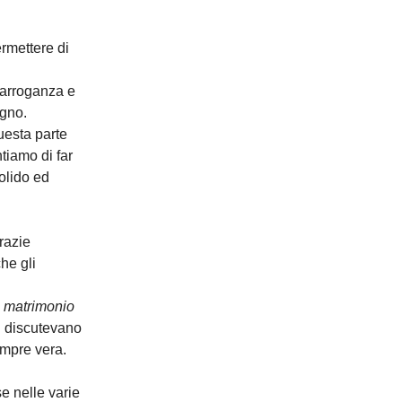
rmettere di
 arroganza e
agno.
uesta parte
tiamo di far
olido ed
razie
he gli
o matrimonio
i discutevano
empre vera.
se nelle varie