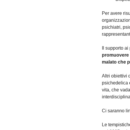
Per avere risul
organizzazioni
psichiatri, psi
rappresentanti 
Il supporto ai
promuovere la
malato che pe
Altri obiettiv
psichedelica e
vita, che vada
interdisciplin
Ci saranno lin
Le tempistich