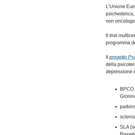
L’Unione Europ
psichedelica, 
non oncologic
Il trial mult
programma del
Il
progetto P
della psicoter
depressione e 
BPCO (
Gronin
parkin
scleros
SLA (sc
Bispeb