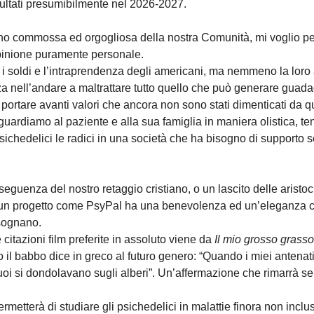
sultati presumibilmente nel 2026-2027.
ono commossa ed orgogliosa della nostra Comunità, mi voglio pe
opinione puramente personale.
 soldi e l’intraprendenza degli americani, ma nemmeno la loro
nza nell’andare a maltrattare tutto quello che può generare guad
portare avanti valori che ancora non sono stati dimenticati da q
uardiamo al paziente e alla sua famiglia in maniera olistica, ten
sichedelici le radici in una società che ha bisogno di supporto s
eguenza del nostro retaggio cristiano, o un lascito delle aristoc
un progetto come PsyPal ha una benevolenza ed un’eleganza c
sognano.
citazioni film preferite in assoluto viene da
Il mio grosso grass
 il babbo dice in greco al futuro genero: “Quando i miei antenat
i tuoi si dondolavano sugli alberi”. Un’affermazione che rimarrà s
ermetterà di studiare gli psichedelici in malattie finora non inclu