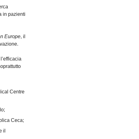
erca
a in pazienti
on Europe
, il
ovazione.
l’efficacia
oprattutto
ical Centre
lo;
bblica Ceca;
 il