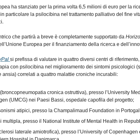
ea ha stanziato per la prima volta 6,5 milioni di euro per la ric
in particolare la psilocibina nel trattamento palliativo del fine vit
i.
icentrico che partirà a breve è completamente supportato da
Horiz
l’Unione Europea per il finanziamento della ricerca e dell’inn
syPal
si prefissa di valutare in quattro diversi centri di riferimento, 
apia con psilocibina nel miglioramento dei sintomi psicologici (s
ansia) correlati a quattro malattie croniche incurabili:
broncopneumopatia cronica ostruttiva), presso l’University Med
gen (UMCG) nei Paesi Bassi, ospedale capofila del progetto;
sonismi atipici, presso la Champalimaud Foundation in Portogal
i multipla, presso il National Institute of Mental Health in Repu
lerosi laterale amiotrofica), presso l’University of Copenhagen e
jerg Hospital in Danimarca.