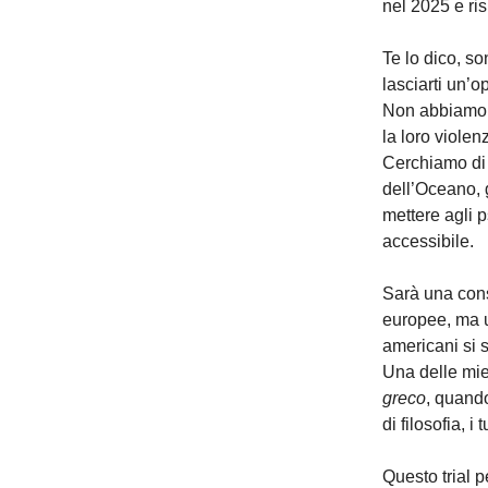
nel 2025 e ri
Te lo dico, s
lasciarti un’
Non abbiamo i
la loro viole
Cerchiamo di 
dell’Oceano, g
mettere agli p
accessibile.
Sarà una cons
europee, ma 
americani si 
Una delle mie 
greco
, quando
di filosofia, 
Questo trial p