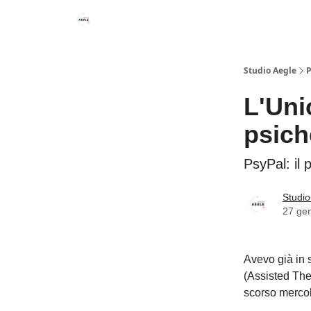
Studio Aegle
P
L'Uni
psich
PsyPal: il 
Studio
27 ge
Avevo già in 
(Assisted The
scorso mercol