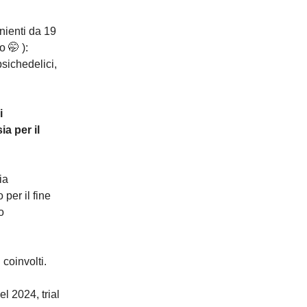
enienti da 19
o 🤭 ):
 psichedelici,
i
a per il
ia
 per il fine
o
 coinvolti.
l 2024, trial