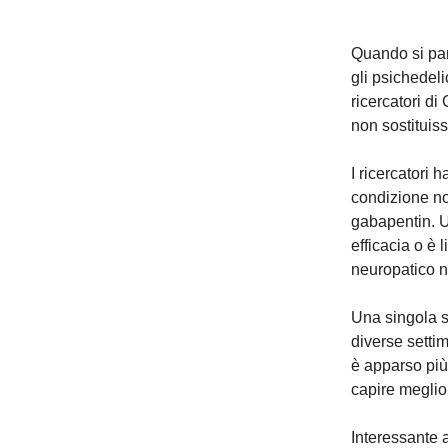
Quando si par
gli psichedel
ricercatori d
non sostituis
I ricercatori 
condizione not
gabapentin. U
efficacia o è 
neuropatico n
Una singola so
diverse setti
è apparso più 
capire meglio 
Interessante 