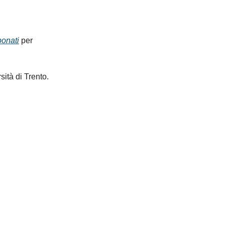
onati
per
sità di Trento.