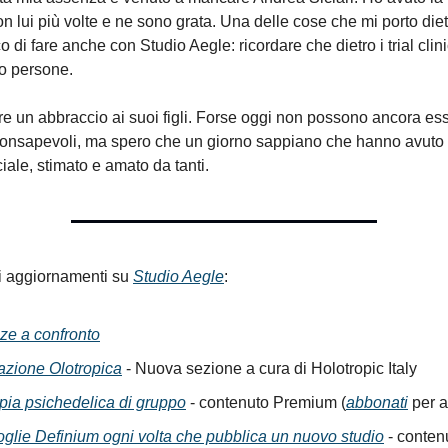
on lui più volte e ne sono grata. Una delle cose che mi porto die
 di fare anche con Studio Aegle: ricordare che dietro i trial clinici
o persone.
e un abbraccio ai suoi figli. Forse oggi non possono ancora es
onsapevoli, ma spero che un giorno sappiano che hanno avuto
ale, stimato e amato da tanti.
mi aggiornamenti su
Studio Aegle
:
ze a confronto
azione Olotropica
- Nuova sezione a cura di Holotropic Italy
apia psichedelica di gruppo
- contenuto Premium (
abbonati
per a
oglie Definium ogni volta che pubblica un nuovo studio
- conten