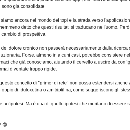
i sono già consolidate.
siamo ancora nel mondo dei topi e la strada verso l'applicazion
nemmeno detto che questi risultati si traducano nell'uomo. Però
l cambio di prospettiva.
ro del dolore cronico non passerà necessariamente dalla ricerca
luzionaria. Forse, almeno in alcuni casi, potrebbe consistere ne
armaci che già conosciamo, aiutando il cervello a uscire da confi
rmai diventate troppo rigide.
questo concetto di "primer di rete" non possa estendersi anche a
oppioidi, duloxetina o amitriptilina, come suggeriscono gli stess
e un'ipotesi. Ma è una di quelle ipotesi che meritano di essere 
! 😎