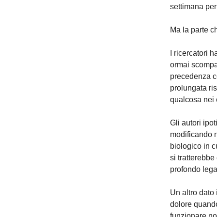
settimana per
Ma la parte ch
I ricercatori 
ormai scompars
precedenza co
prolungata ri
qualcosa nei 
Gli autori ipo
modificando n
biologico in 
si tratterebb
profondo legat
Un altro dato 
dolore quando
funzionare no