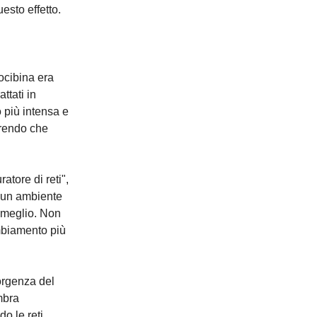
esto effetto.
locibina era
ttati in
 più intensa e
erendo che
atore di reti",
o un ambiente
e meglio. Non
mbiamento più
sorgenza del
mbra
o le reti