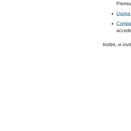
Premiu
Usona I
Compas
accede
Inoltre, vi in