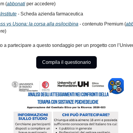
m (
abbonati
per accedere)
nstitute
- Scheda azienda farmaceutica
s vs Usona: la corsa alla psilocibina
- contenuto Premium (
abb
re)
vito a partecipare a questo sondaggio per un progetto con l’Univer
Compila il questionario