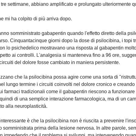
 tre settimane, abbiano amplificato e prolungato ulteriormente qu
e mi ha colpito di più arriva dopo.
hanno somministrato gabapentin quando l'effetto diretto della psi
o. Cinquantacinque giorni dopo la dose di psilocibina, i topi tra
n lo psichedelico mostravano una risposta al gabapentin molto
spetto ai controlli. L'analgesia si manteneva fino a 96 ore, sugg
circuiti del dolore fosse cambiato in maniera persistente.
tizzano che la psilocibina possa agire come una sorta di "ristruttur
el lungo termine i circuiti coinvolti nel dolore cronico e creand
cui farmaci tradizionali come il gabapentin riescono a funzionar
e quindi di una semplice interazione farmacologica, ma di un ca
o alla neuroplasticità.
interessante è che la psilocibina non è riuscita a prevenire l'in
 somministrata prima della lesione nervosa. In altre parole, se
n impedendo che il problema si sviluppi, ma intervenendo quand