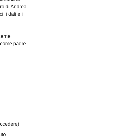
tro di Andrea
, i dati e i
serne
 come padre
ccedere)
uto