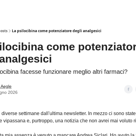
osts
La psilocibina come potenziatore degli analgesici
ilocibina come potenziato
 analgesici
locibina facesse funzionare meglio altri farmaci?
 Aegle
ugno 2026
iverse settimane dall'ultima newsletter. In mezzo ci sono state fe
e vipassana e, purtroppo, una notizia che non avrei mai voluto r
a mia assenza è venuto a mancare Andrea Siclari. Ho avuto la f