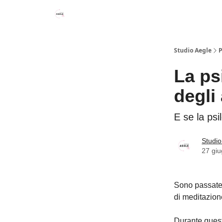
Studio Aegle
P
La ps
degli
E se la psi
Studio
27 gi
Sono passate d
di meditazion
Durante quest