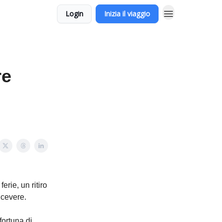
Login
Inizia il viaggio
re
rie, un ritiro
icevere.
ortuna di