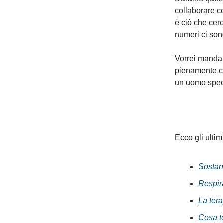
collaborare c
è ciò che cerco
numeri ci son
Vorrei mandar
pienamente c
un uomo speci
Ecco gli ulti
Sostan
Respir
La ter
Cosa t