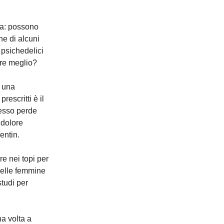
sa: possono
ne di alcuni
 psichedelici
are meglio?
, una
rescritti è il
pesso perde
n dolore
entin.
re nei topi per
 nelle femmine
studi per
na volta a