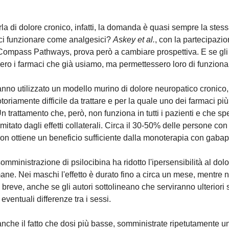
la di dolore cronico, infatti, la domanda è quasi sempre la stes
ici funzionare come analgesici?
Askey et al.
, con la partecipazio
i Compass Pathways, prova però a cambiare prospettiva. E se gli
sero i farmaci che già usiamo, ma permettessero loro di funzion
hanno utilizzato un modello murino di dolore neuropatico cronico
oriamente difficile da trattare e per la quale uno dei farmaci più p
n trattamento che, però, non funziona in tutti i pazienti e che s
limitato dagli effetti collaterali. Circa il 30-50% delle persone co
on ottiene un beneficio sufficiente dalla monoterapia con gabap
mministrazione di psilocibina ha ridotto l'ipersensibilità al dolo
mane. Nei maschi l'effetto è durato fino a circa un mese, mentre
breve, anche se gli autori sottolineano che serviranno ulteriori 
eventuali differenze tra i sessi.
anche il fatto che dosi più basse, somministrate ripetutamente u