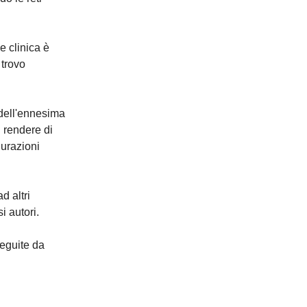
e clinica è
 trovo
 dell'ennesima
l rendere di
gurazioni
d altri
i autori.
seguite da